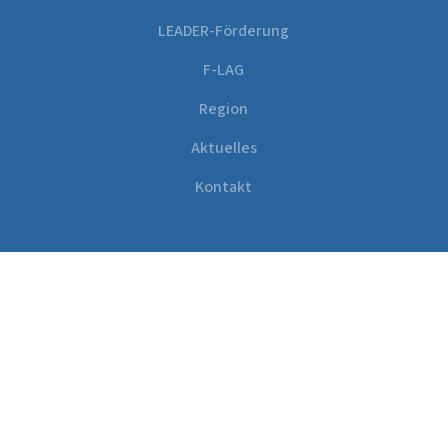
LEADER-Förderung
F-LAG
Region
Aktuelles
Kontakt
KONTAKT
LEADER-Geschäftsstelle,
Regionalmanagement
Lokale Aktionsgruppe