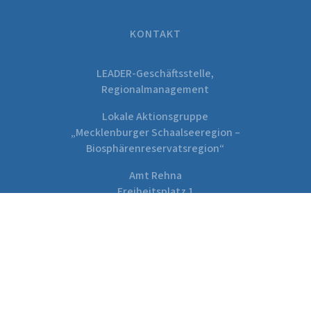
KONTAKT
LEADER-Geschäftsstelle,
Regionalmanagement
Lokale Aktionsgruppe
„Mecklenburger Schaalseeregion –
Biosphärenreservatsregion“
Amt Rehna
Freiheitsplatz 1
19217 Rehna
Tel.:
038872 – 929 120
E-Mail:
k.homann@rehna.de