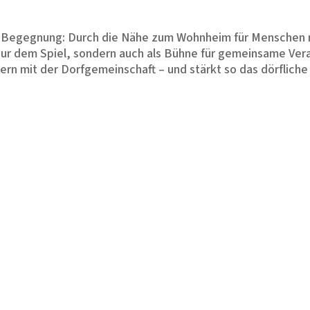
nd Begegnung: Durch die Nähe zum Wohnheim für Menschen m
t nur dem Spiel, sondern auch als Bühne für gemeinsame Ve
ern mit der Dorfgemeinschaft – und stärkt so das dörfliche
erwiegend aus robustem Naturholz (Robinie/Eiche). Die Maß
er nutzbar ist.
zbistum Hamburg e.V.