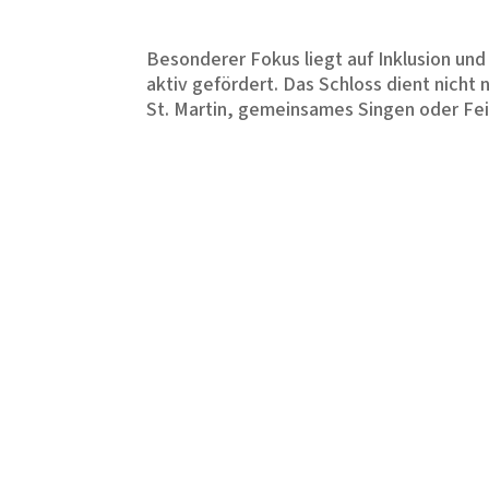
Besonderer Fokus liegt auf Inklusion u
aktiv gefördert. Das Schloss dient nich
St. Martin, gemeinsames Singen oder Fei
Gefertigt wurde das „kleine Schloss“ üb
wodurch es sowohl imposant als auch sich
Projektträger: Caritasverband für das Er
Schließen