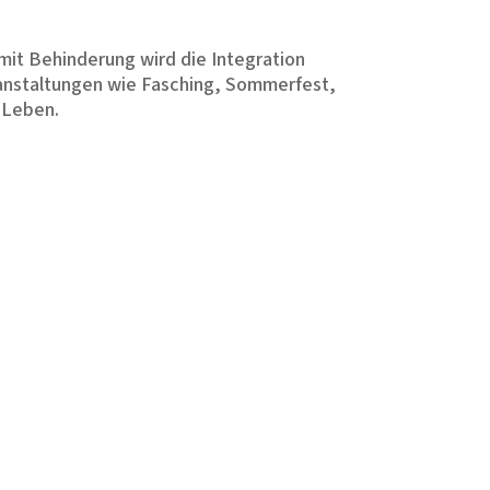
it Behinderung wird die Integration
ranstaltungen wie Fasching, Sommerfest,
 Leben.
e betragen 7,72 × 5,54 × 4,86 Meter,