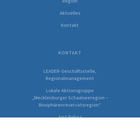
Region
Aktuelles
Kontakt
KONTAKT
LEADER-Geschäftsstelle,
Regionalmanagement
Lokale Aktionsgruppe
„Mecklenburger Schaalseeregion –
Biosphärenreservatsregion“
Amt Rehna
Freiheitsplatz 1
19217 Rehna