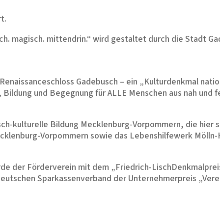
t.
h. magisch. mittendrin.“ wird gestaltet durch die Stadt G
 Renaissanceschloss Gadebusch – ein „Kulturdenkmal nati
ur, Bildung und Begegnung für ALLE Menschen aus nah und f
sch-kulturelle Bildung Mecklenburg-Vorpommern, die hier s
ecklenburg-Vorpommern sowie das Lebenshilfewerk Mölln-
de der Förderverein mit dem „Friedrich-LischDenkmalpr
deutschen Sparkassenverband der Unternehmerpreis „Ver