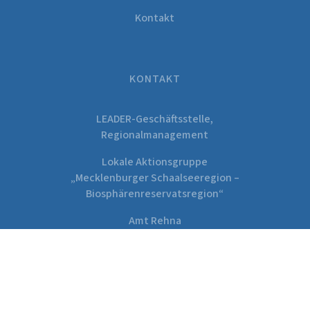
Kontakt
KONTAKT
LEADER-Geschäftsstelle,
Regionalmanagement
Lokale Aktionsgruppe
„Mecklenburger Schaalseeregion –
Biosphärenreservatsregion“
Amt Rehna
Freiheitsplatz 1
19217 Rehna
Tel.:
038872 – 929 120
E-Mail:
k.homann@rehna.de