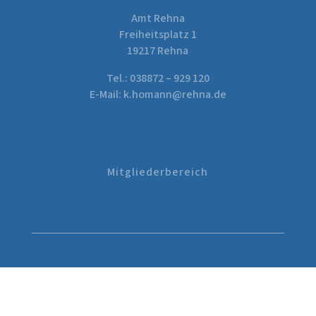
Amt Rehna
Freiheitsplatz 1
19217 Rehna
Tel.:
038872 – 929 120
E-Mail:
k.homann@rehna.de
Mitgliederbereich

