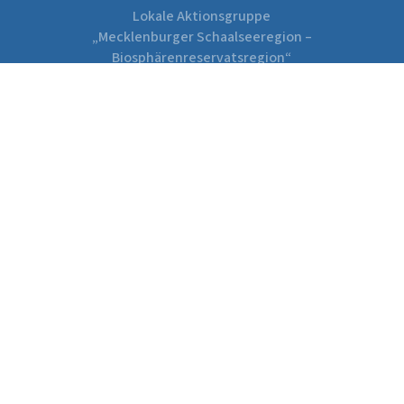
Lokale Aktionsgruppe
„Mecklenburger Schaalseeregion –
Biosphärenreservatsregion“
Amt Rehna
Freiheitsplatz 1
19217 Rehna
Tel.:
038872 – 929 120
E-Mail:
k.homann@rehna.de
Mitgliederbereich