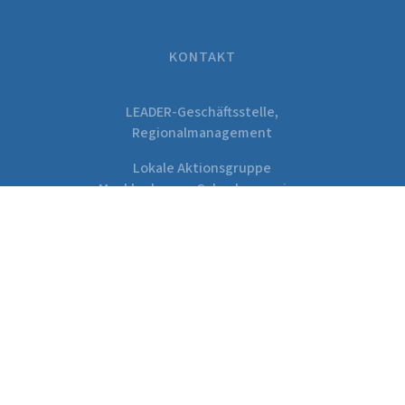
KONTAKT
LEADER-Geschäftsstelle,
Regionalmanagement
Lokale Aktionsgruppe
„Mecklenburger Schaalseeregion –
Biosphärenreservatsregion“
Amt Rehna
Freiheitsplatz 1
19217 Rehna
Tel.:
038872 – 929 120
E-Mail:
k.homann@rehna.de